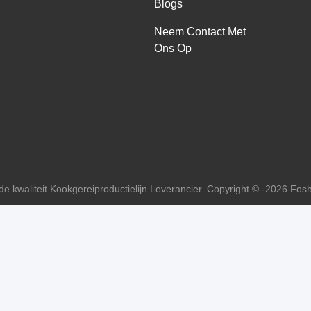
Blogs
Neem Contact Met
Ons Op
e kwaliteit Kookgereiproductielijn Leverancier. Copyright © -2026 Fo