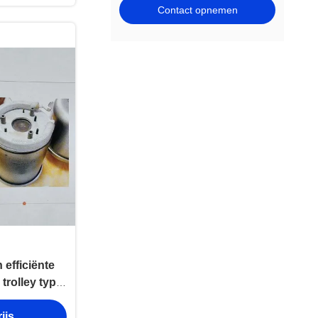
Contact opnemen
efficiënte
rolley type
Furnace
ijs