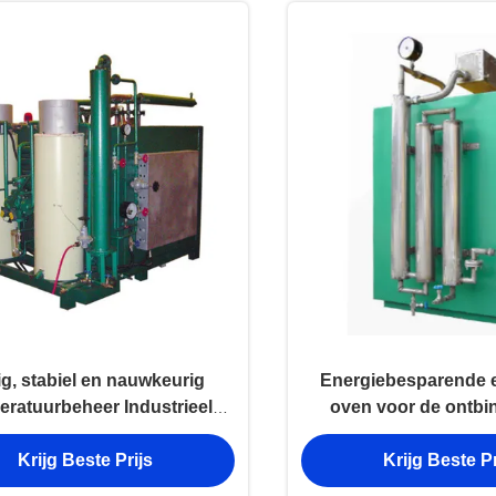
ig, stabiel en nauwkeurig
Energiebesparende e
eratuurbeheer Industrieel
oven voor de ontbi
tel voor ontbindingsovens
ammoniak met geauto
Krijg Beste Prijs
Krijg Beste Pr
voor ammoniak
en nauwkeur
temperatuurreg