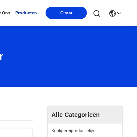
r Ons
Producten
Citaat
r
Alle Categorieën
Kookgereiproductielijn