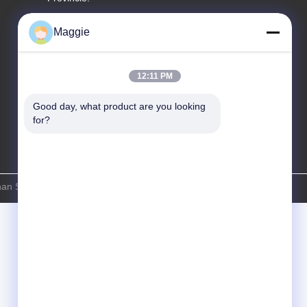
Tel
Maggie
86-13342999029
12:11 PM
Good day, what product are you looking 
for?
shan Star Power Technology Co.Ltd . Alle rechten voorbehouden.