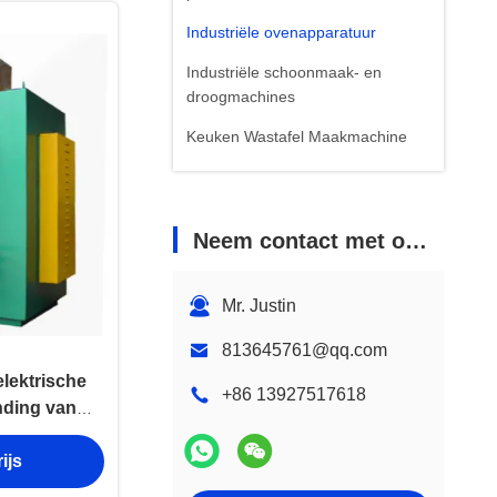
Industriële ovenapparatuur
Industriële schoonmaak- en
droogmachines
Keuken Wastafel Maakmachine
Product voor keukenreservoirs
Neem contact met ons op
Mr. Justin
813645761@qq.com
lektrische
+86 13927517618
nding van
matiseerde
ijs
ige
eling