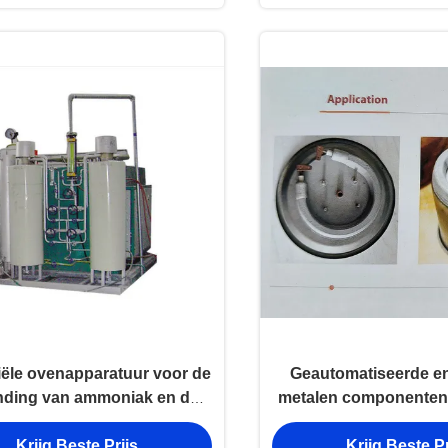
iële ovenapparatuur voor de
Geautomatiseerde en 
nding van ammoniak en de
metalen componenten t
roductie van waterstof
Bright Annealing 
Krijg Beste Prijs
Krijg Beste Pr