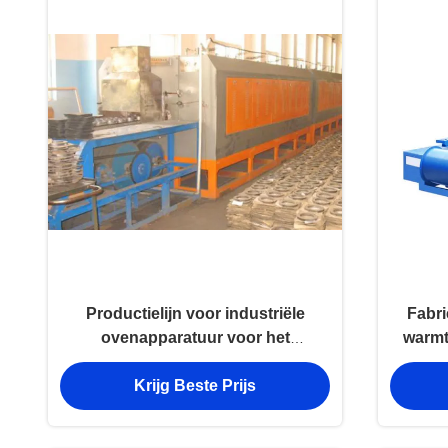
Productielijn voor industriële
Fabri
ovenapparatuur voor het
warmt
verwarmen van metalen
Krijg Beste Prijs
onderdelen met gaasbanden