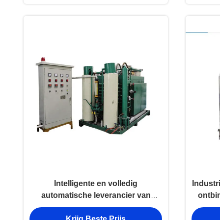
Intelligente en volledig
Industr
automatische leverancier van
ontbi
apparatuur voor elektrische ovens
p
Krijg Beste Prijs
voor ontbinding van ammoniak