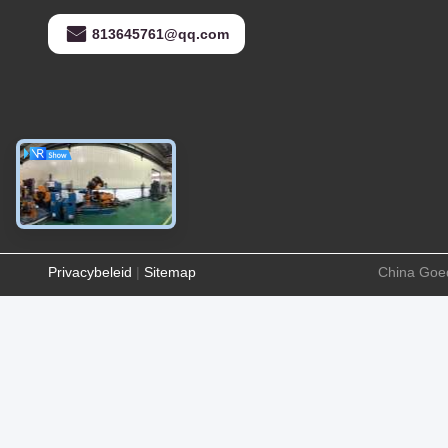
813645761@qq.com
Privacybeleid
|
Sitemap
China Goed