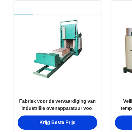
Fabriek voor de vervaardiging van
Veil
industriële ovenapparatuur voor
temp
het verwarmen en het opwarmen
toes
Krijg Beste Prijs
van auto's