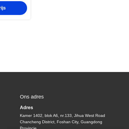
uctie van
ijs
delen
Ons adres
Adres
Kamer 1402, blok A6, nr.133, Jihua West Road
Chancheng District, Foshan City, Guangdong
Provincie.