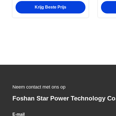
kleine en middelgrote metalen
gece
Krijg Beste Prijs
onderdelen
Neem contact met ons op
Foshan Star Power Technology Co
E-mail