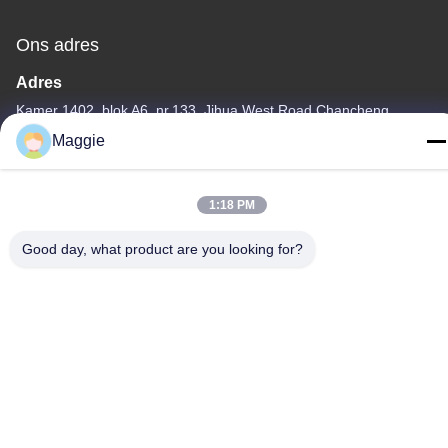
Ons adres
Adres
Kamer 1402, blok A6, nr.133, Jihua West Road Chancheng
District, Foshan City, Guangdong Provincie.
Maggie
Tel
86-13342999029
1:18 PM
Good day, what product are you looking for?
Privacybeleid
|
Sitemap
China Goede kwaliteit Kookgereiproductielijn Leverancier.
Copyright © -2026 Foshan Star Power Technology Co.Ltd . Alle
rechten voorbehouden.