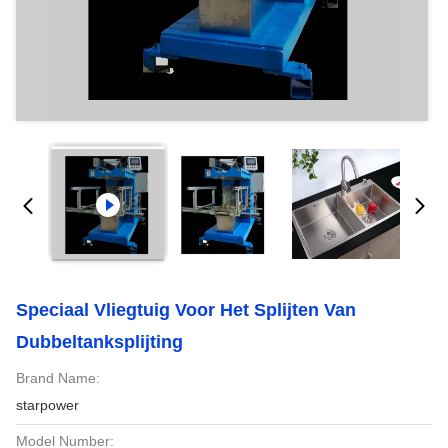
Speciaal Vliegtuig Voor Het Splijten Van
Dubbeltanksplijting
Brand Name:
starpower
Model Number: