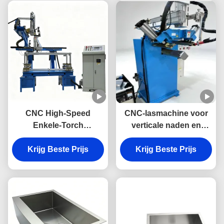
CNC High-Speed
CNC-lasmachine voor
Enkele-Torch
verticale naden en
Automatische Basin
onderhoeken - Speciale
Laser Lasser voor
Krijg Beste Prijs
Krijg Beste Prijs
lasmachine
Roestvrijstalen
Spoelbakken