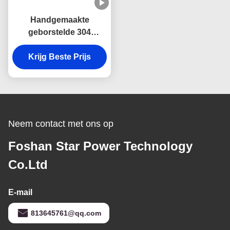
Handgemaakte
geborstelde 304
roestvrij staal boerderij
Krijg Beste Prijs
wasbak met
geluidsdemping en
anticondensatie en
gebogen voorschoon
voorontwerp
Neem contact met ons op
Foshan Star Power Technology
Co.Ltd
E-mail
813645761@qq.com