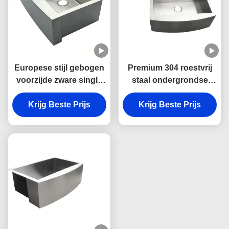
Europese stijl gebogen
Premium 304 roestvrij
voorzijde zware single
staal ondergrondse
bowl boerderij wasbak
keuken wastafel met
in 304 roestvrij staal
Krijg Beste Prijs
Krijg Beste Prijs
schramvast en
voor de keuken
makkelijk schoon te
maken enkelbekken
ontwerp