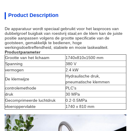
Product Description
De apparatuur wordt speciaal gebruikt voor het lasproces van
dubbelgroef buigbak van roestvrij staal,en de klem kan de juiste
positie aanpassen volgens de grootte specificatie van de
gootsteen, gemakkelijk te bedienen, hoge
werkingsdoeltreffendheid, stabiele en mooie laskwaliteit.
Productparameter
Grootte van het lichaam
1740x810x1500 mm
Spanning
380 V
vermogen
2.4 kW
Hydraulische druk,
De klemwijze
pneumatische klemmen
controlemethode
PLC's
druk
30 MPa
Gecomprimeerde luchtdruk
0.2·0.5MPa
vloeroppervlakte
1740 x 810 mm