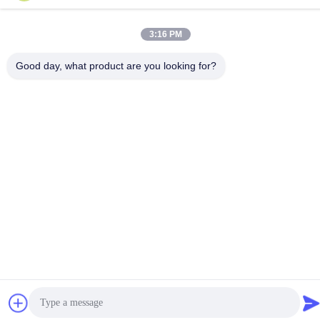
86-13342999029
3:16 PM
Good day, what product are you looking for?
Privacybeleid
|
Sitemap
China Goede kwaliteit Kookgereiproductielijn Leverancier.
Copyright © -2026 Foshan Star Power Technology Co.Ltd . Alle
rechten voorbehouden.