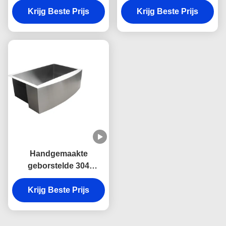
in 304 roestvrij staal
Krijg Beste Prijs
Krijg Beste Prijs
schramvast en
voor de keuken
makkelijk schoon te
maken enkelbekken
ontwerp
Handgemaakte
geborstelde 304
roestvrij staal boerderij
Krijg Beste Prijs
wasbak met
geluidsdemping en
anticondensatie en