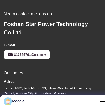
gebogen voorschoon
voorontwerp
Neem contact met ons op
Foshan Star Power Technology
Co.Ltd
E-mail
813645761@qq.com
Ons adres
Adres
Kamer 1402, blok A6, nr.133, Jihua West Road Chancheng
District, Foshan City, Guangdong Provincie.
Maggie
Tel