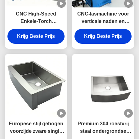
CNC High-Speed
CNC-lasmachine voor
Enkele-Torch
verticale naden en
Automatische Basin
onderhoeken - Speciale
Laser Lasser voor
Krijg Beste Prijs
Krijg Beste Prijs
lasmachine
Roestvrijstalen
Spoelbakken
Europese stijl gebogen
Premium 304 roestvrij
voorzijde zware single
staal ondergrondse
bowl boerderij wasbak
keuken wastafel met