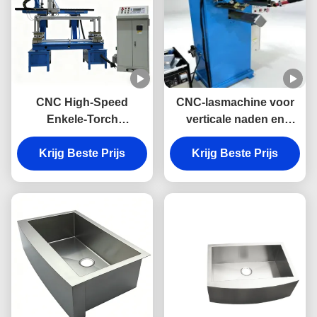
CNC High-Speed
CNC-lasmachine voor
Enkele-Torch
verticale naden en
Automatische Basin
onderhoeken - Speciale
Laser Lasser voor
Krijg Beste Prijs
Krijg Beste Prijs
lasmachine
Roestvrijstalen
Spoelbakken