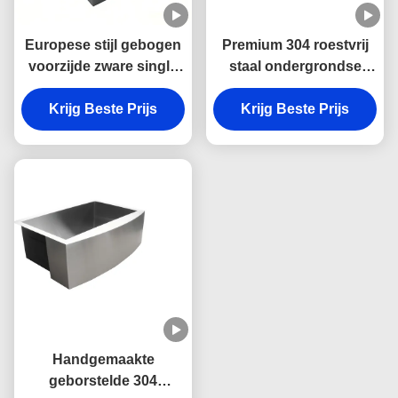
Europese stijl gebogen
Premium 304 roestvrij
voorzijde zware single
staal ondergrondse
bowl boerderij wasbak
keuken wastafel met
in 304 roestvrij staal
Krijg Beste Prijs
Krijg Beste Prijs
schramvast en
voor de keuken
makkelijk schoon te
maken enkelbekken
ontwerp
Handgemaakte
geborstelde 304