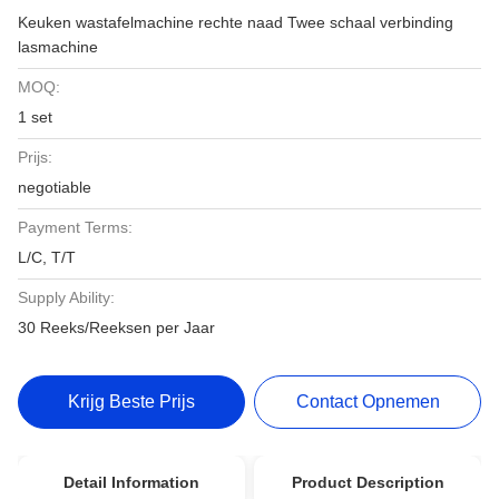
Keuken wastafelmachine rechte naad Twee schaal verbinding
lasmachine
MOQ:
1 set
Prijs:
negotiable
Payment Terms:
L/C, T/T
Supply Ability:
30 Reeks/Reeksen per Jaar
Krijg Beste Prijs
Contact Opnemen
Detail Information
Product Description