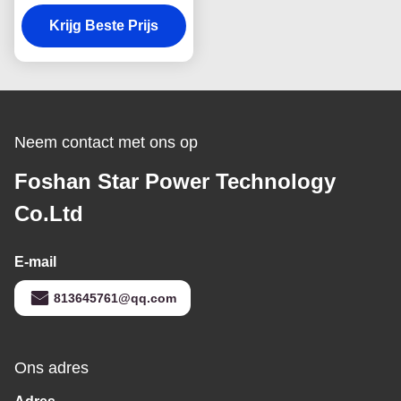
roestvrij staal boerderij
Krijg Beste Prijs
wasbak met
geluidsdemping en
anticondensatie en
gebogen voorschoon
voorontwerp
Neem contact met ons op
Foshan Star Power Technology
Co.Ltd
E-mail
813645761@qq.com
Ons adres