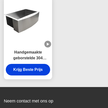
ontwerp
Handgemaakte
geborstelde 304
roestvrij staal boerderij
Krijg Beste Prijs
wasbak met
geluidsdemping en
anticondensatie en
gebogen voorschoon
voorontwerp
Neem contact met ons op