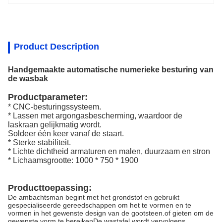
Product Description
Handgemaakte automatische numerieke besturing van
de wasbak
Productparameter:
* CNC-besturingssysteem.
* Lassen met argongasbescherming, waardoor de
laskraan gelijkmatig wordt.
Soldeer één keer vanaf de staart.
* Sterke stabiliteit.
* Lichte dichtheid armaturen en malen, duurzaam en stron
* Lichaamsgrootte: 1000 * 750 * 1900
Producttoepassing:
De ambachtsman begint met het grondstof en gebruikt
gespecialiseerde gereedschappen om het te vormen en te
vormen in het gewenste design van de gootsteen.of gieten om de
gewenste vorm te bereikenDe wastafel wordt vervolgens