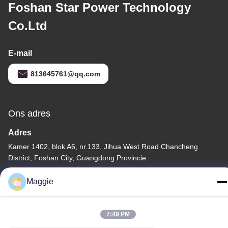
Foshan Star Power Technology
Co.Ltd
E-mail
813645761@qq.com
Ons adres
Adres
Kamer 1402, blok A6, nr.133, Jihua West Road Chancheng
District, Foshan City, Guangdong Provincie.
Tel
Maggie
86-13342999029
7:49 PM