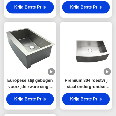
Automatische Basin
onderhoeken - Speciale
Laser Lasser voor
Krijg Beste Prijs
Krijg Beste Prijs
lasmachine
Roestvrijstalen
Spoelbakken
Europese stijl gebogen
Premium 304 roestvrij
voorzijde zware single
staal ondergrondse
bowl boerderij wasbak
keuken wastafel met
in 304 roestvrij staal
Krijg Beste Prijs
Krijg Beste Prijs
schramvast en
voor de keuken
makkelijk schoon te
maken enkelbekken