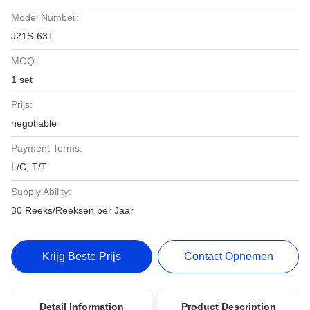
Model Number:
J21S-63T
MOQ:
1 set
Prijs:
negotiable
Payment Terms:
L/C, T/T
Supply Ability:
30 Reeks/Reeksen per Jaar
Krijg Beste Prijs
Contact Opnemen
Detail Information
Product Description