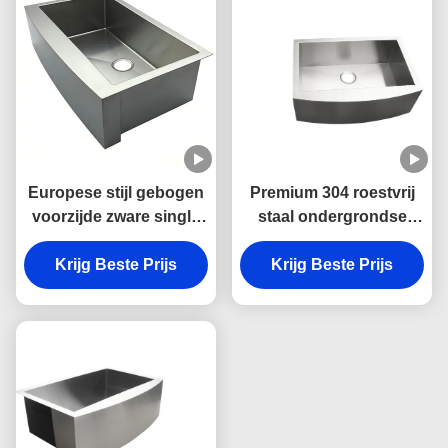
Europese stijl gebogen
Premium 304 roestvrij
voorzijde zware single
staal ondergrondse
bowl boerderij wasbak
keuken wastafel met
in 304 roestvrij staal
Krijg Beste Prijs
Krijg Beste Prijs
schramvast en
voor de keuken
makkelijk schoon te
maken enkelbekken
ontwerp