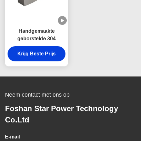
Handgemaakte
geborstelde 304
roestvrij staal boerderij
Krijg Beste Prijs
wasbak met
geluidsdemping en
anticondensatie en
gebogen voorschoon
voorontwerp
Neem contact met ons op
Foshan Star Power Technology
Co.Ltd
E-mail