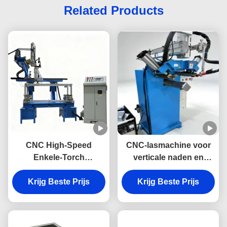
Related Products
CNC High-Speed
CNC-lasmachine voor
Enkele-Torch
verticale naden en
Automatische Basin
onderhoeken - Speciale
Laser Lasser voor
Krijg Beste Prijs
Krijg Beste Prijs
lasmachine
Roestvrijstalen
Spoelbakken