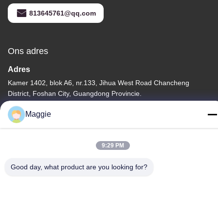
813645761@qq.com
Ons adres
Adres
Kamer 1402, blok A6, nr.133, Jihua West Road Chancheng
District, Foshan City, Guangdong Provincie.
Tel
Maggie
86-13342999029
9:29 PM
Good day, what product are you looking for?
Privacybeleid
|
Sitemap
China Goede kwaliteit Kookgereiproductielijn Leverancier.
Copyright © -2026 Foshan Star Power Technology Co.Ltd . Alle