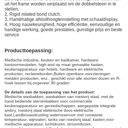
uit het frame worden verplaatst om de dobbelsteen in te
stellen.
2, Rigid rotated bond clutch.
3, Handmatige afsluithoogteinstelling met schaaldisplay.
4, Hoog nauwkeurigheid, hoge efficiëntie, eenvoudige en
handige werking, goede prestaties, gunstige prijs en beste
service
Producttoepassing:
Medische industrie, keuken en badkamer, hardware
kantoormeubelen, high-end op maat gemaakte kasten,
keukenapparatuur van hotels, hardware en elektrische
producten, reclameborden,Buiten openbare voorzieningen
metalen producten, enz., geschikt voor alle soorten dozen en R-
hoek lassen bij ongeveer 90 graden.
De details van de toepassing van het product:
Medische wasbakken, wasbakken van roestvrij staal, met de
hand bediende sterrenbakken voor commerciële
keukenapparatuur en gereedschappen, aangepaste integrale
ambry, roestvrij staal elektrische doos elektrische
kast,Landbouwuitrusting waterreservoir met constante
temperatuur, wijnvaten, tanks van roestvrij staal, kasten voor
medische apparatuur, luchtdozen, stroomdozen,