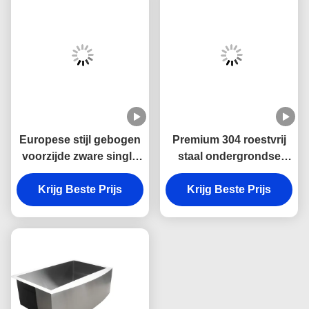
Europese stijl gebogen
Premium 304 roestvrij
voorzijde zware single
staal ondergrondse
bowl boerderij wasbak
keuken wastafel met
in 304 roestvrij staal
Krijg Beste Prijs
Krijg Beste Prijs
schramvast en
voor de keuken
makkelijk schoon te
maken enkelbekken
ontwerp