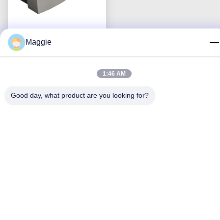
Maggie
Handgemaakte
geborstelde 304
1:46 AM
roestvrij staal boerderij
Krijg Beste Prijs
wasbak met
Good day, what product are you looking for?
geluidsdemping en
anticondensatie en
gebogen voorschoon
voorontwerp
Neem contact met ons op
Foshan Star Power Technology
Co.Ltd
E-mail