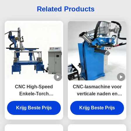
Related Products
CNC High-Speed
CNC-lasmachine voor
Enkele-Torch
verticale naden en
Automatische Basin
onderhoeken - Speciale
Laser Lasser voor
Krijg Beste Prijs
Krijg Beste Prijs
lasmachine
Roestvrijstalen
Spoelbakken