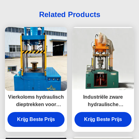
Related Products
Vierkoloms hydraulisch
Industriële zware
dieptrekken voor
hydraulische
roestvrijstalen spoelbak
persmachine met PLC-
Krijg Beste Prijs
systeem, multi-pomp en
Krijg Beste Prijs
robuust stalen frame
voor precisie