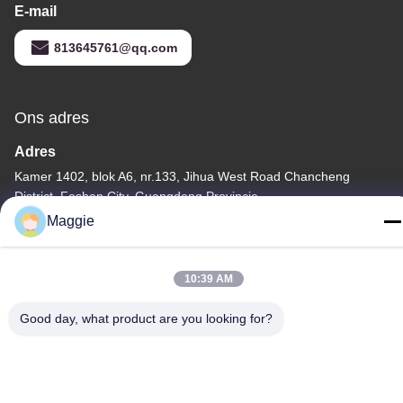
E-mail
813645761@qq.com
Ons adres
Adres
Kamer 1402, blok A6, nr.133, Jihua West Road Chancheng
District, Foshan City, Guangdong Provincie.
Maggie
Tel
86-13342999029
10:39 AM
Good day, what product are you looking for?
Privacybeleid
|
Sitemap
China Goede kwaliteit Kookgereiproductielijn Leverancier.