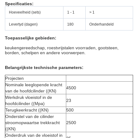
Specificaties:
Hoeveelheid (sets)
1 - 1
> 1
Levertyd (dagen)
180
Onderhandeld
Toepasselijke gebieden:
keukengereedschap, roestvrijstalen voorraden, gootsteen,
borden, schelpen en andere voorwerpen.
Belangrijkste technische parameters:
Projecten
Nominale leeglopende kracht
4500
van de hoofdcilinder ((KN)
Werkdruk vloeistof in de
23
hoofdcilinder ((Mpa)
Terugkeerkracht ((KN)
500
Onderstel van de cilinder
stroomopwaartse trekkracht
2500
((KN)
Onderdruk van de vloeistof in