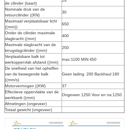
25
de cilinder (kaart)
Nominale druk van de
30
retourcilinder ((KN)
Maximaal verplaatsbaar licht
650
((mm))
Onder de cilinder maximale
400
slagkracht ((mm)
Maximale slagkracht van de
250
terugslagcilinder ((mm)
Verplaatsbare balk tot
max:1100 MIN:450
werkoppervlak afstand ((mm)
De snelheid van het opheffen
van de bewegende balk
Geen lading: 200 Backhaul:180
((mm/s)
Motorvermogen ((KW)
37
Effectieve oppervlakte van de
Ongeveer 1250 Voor en na:1250
werkbank ((mm)
Afmetingen (ongeveer)
Totaal gewicht (ongeveer)