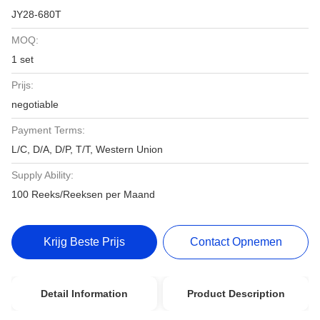
JY28-680T
MOQ:
1 set
Prijs:
negotiable
Payment Terms:
L/C, D/A, D/P, T/T, Western Union
Supply Ability:
100 Reeks/Reeksen per Maand
Krijg Beste Prijs
Contact Opnemen
Detail Information
Product Description