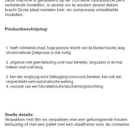
Deze machine is gebaseerd op de Y28-serie hydraulische pers
verbeterde modellen, is vereist om te worden vereist deken
kracht Grote plaat metalen trek- en compressie ontwikkelde
modellen.
Productbeschrijving:
1. heeft voldoende staal, hoge precisie, kracht van de blanke houder, laag 
stroomverbruik ((rekproces is niet nodig
2. uitgerust met geen belasting snel naar beneden, langzaam in de mal, 
trekken snel snel terug
3. kan een single-jog-actie (debugging cross-use) bereiken, kan ook een 
vergrendelde semi-automatische werking.
4. voorzien van een foto-elektrische beschermingsinrichting.
Snelle details:
Verpakken met film en verpakken met een gefumigeerde houten
behuizing of met een pallet met een staalframe voor de container.