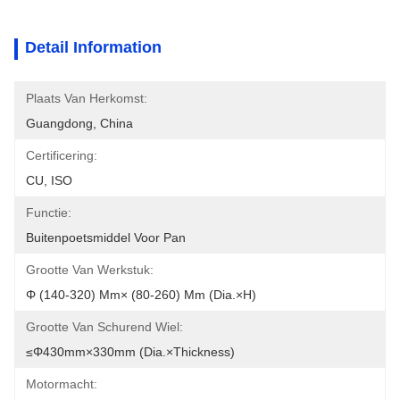
Detail Information
Plaats Van Herkomst:
Guangdong, China
Certificering:
CU, ISO
Functie:
Buitenpoetsmiddel Voor Pan
Grootte Van Werkstuk:
Φ (140-320) Mm× (80-260) Mm (Dia.×H)
Grootte Van Schurend Wiel:
≤φ430mm×330mm (Dia.×Thickness)
Motormacht: