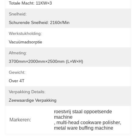
Totale Macht: 11KW×3
Snelheid:
Schurende Snelheid: 2160r/min
Werkstukholding:
Vacuümadsorptie
Afmeting:
3700mm×2000mm×2500mm (L×W×H)
Gewicht:
Over 4T
Verpakking Details:
Zeewaardige Verpakking
roestvrij staal oppoetsende 
machine
Markeren:
, 
multi-head cookware polisher
, 
metal ware buffing machine