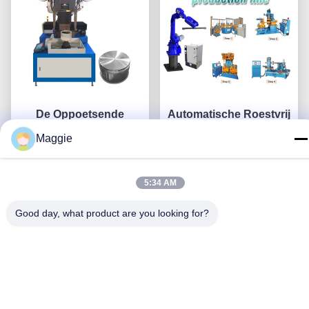
De Oppoetsende
Automatische Roestvrij
Machine van
staalwerktuigen die
Maggie
servomotorKookgerei
Machine voor
voor de Bodem van de
Krijg Beste Prijs
Kookgereis oppoetsen
Krijg Beste Prijs
Aluminiumpot het
5:34 AM
Schuren
Good day, what product are you looking for?