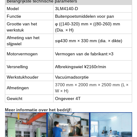
Belangrijkste technische parameters
Model
3LM4140-D
Functie
Buitenpoetsmiddelen voor pan
Grootte van het
φ ((140-320) mm × ((80-260) mm
werkstuk
(Dia. × H)
Afmeting van het
≤
φ430 mm × 330 mm (dia. × dikte)
slijpwiel
Motorvermogen
Vermogen van de fabrikant:
×3
Versnelling
Afbrekingswiel ¥2160r/min
Werkstukhouder
Vacuümadsorptie
3700 mm × 2000 mm × 2500 mm (L ×
Afmetingen
W × H)
Gewicht
Ongeveer 4T
Meer informatie over het bedrijf: