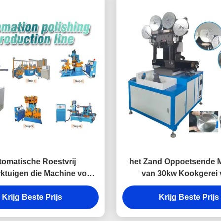
tomatische Roestvrij
het Zand Oppoetsende 
rktuigen die Machine voor
van 30kw Kookgerei 
okgereis oppoetsen
Metaalpot het Oppoe
Krijg Beste Prijs
Krijg Beste Prijs