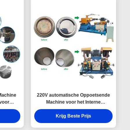
Machine
220V automatische Oppoetsende
voor
Machine voor het Interne
tsen
Oppoetsen van Kookgerei
Krijg Beste Prijs