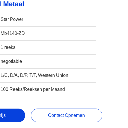
l Metaal
Star Power
Mb4140-ZD
1 reeks
negotiable
L/C, D/A, D/P, T/T, Western Union
100 Reeks/Reeksen per Maand
rijs
Contact Opnemen