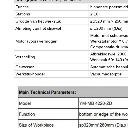
Functie
binnenste poetsmidd
Stations
≤ 10
Grootte van het werkstuk
≤φ320 mm × 250 mm 
Afmeting van het slijpwiel
≤ φ200 mm ((Dia)
Motor met schuurwie
Motor (voor) vermogen
Werkstukmotor ¥ 0,
Compensatie-drukmo
Afbrekingswiel 2900 
Versnelling
Werkstuk 60
~
140 r/m
Gewassen
Automatische bespui
Werkstukhouder
Vacuümadsorptie