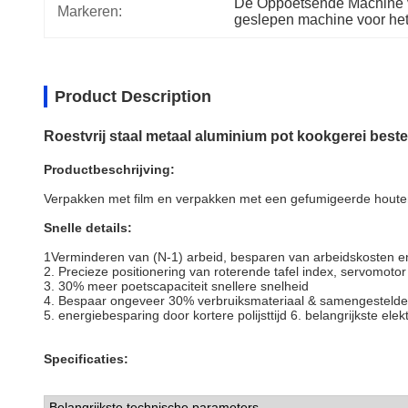
De Oppoetsende Machine 
Markeren:
geslepen machine voor het
Product Description
Roestvrij staal metaal aluminium pot kookgerei beste
Productbeschrijving:
Verpakken met film en verpakken met een gefumigeerde houten 
Snelle details:
1Verminderen van (N-1) arbeid, besparen van arbeidskosten e
2. Precieze positionering van roterende tafel index, servomotor
3. 30% meer poetscapaciteit snellere snelheid
4. Bespaar ongeveer 30% verbruiksmateriaal & samengestelde
5. energiebesparing door kortere polijsttijd 6. belangrijkste el
Specificaties:
Belangrijkste technische parameters