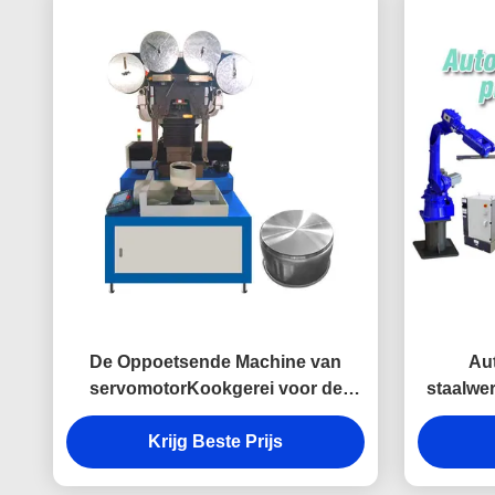
De Oppoetsende Machine van
Au
servomotorKookgerei voor de
staalwe
Bodem van de Aluminiumpot het
Ko
Krijg Beste Prijs
Schuren