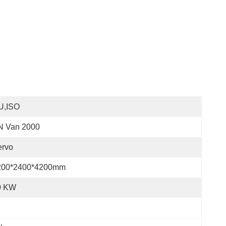
U,ISO
N Van 2000
ervo
200*2400*4200mm
0 KW