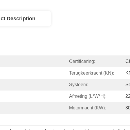
ct Description
Certificering:
C
Terugkeerkracht (kN):
K
e
Systeem:
S
Afmeting (L*W*H):
2
Motormacht (kW):
3