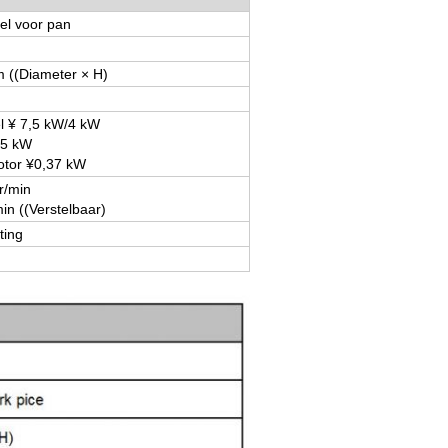
el voor pan
((Diameter × H)
l ¥ 7,5 kW/4 kW
75 kW
tor ¥0,37 kW
r/min
in ((Verstelbaar)
ting