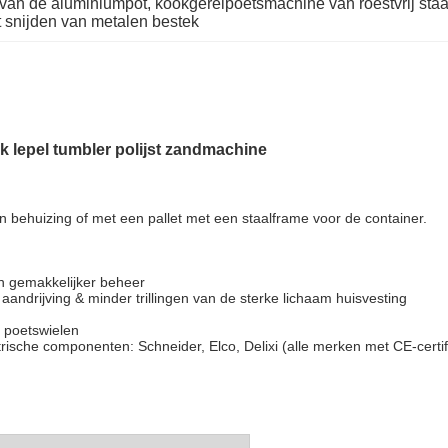
van de aluminiumpot
, 
kookgereipoetsmachine van roestvrij staa
 snijden van metalen bestek
k lepel tumbler polijst zandmachine
behuizing of met een pallet met een staalframe voor de container.
n gemakkelijker beheer
 aandrijving & minder trillingen van de sterke lichaam huisvesting
 poetswielen
ektrische componenten: Schneider, Elco, Delixi (alle merken met CE-certif