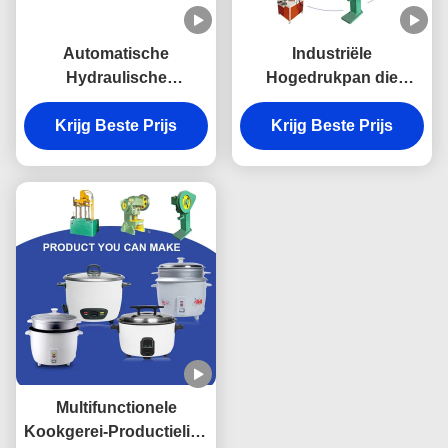
Automatische
Industriële
Hydraulische
Hogedrukpan die
Kookgerei-
Machine maken
Productielijnmachine
Krijg Beste Prijs
Hydraulisch voor het
Krijg Beste Prijs
voor Rijstkooktoestel
Plastic het Kooktoestel
het Maken
van de Trommelrijst
Maken
Multifunctionele
Kookgerei-Productielijn,