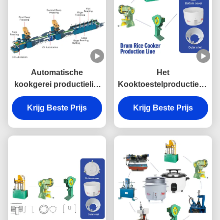
Automatische
Het
kookgerei productielijn
Kooktoestelproductielijn
servomotor roestvrij
van de trommelrijst
Krijg Beste Prijs
staal pot maken
Hydraulisch met Servo
Krijg Beste Prijs
machine drukkoker
Multifunctionele Motor
productielijn