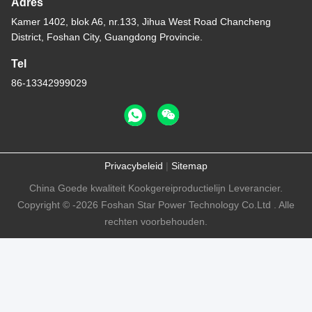
Adres
Kamer 1402, blok A6, nr.133, Jihua West Road Chancheng
District, Foshan City, Guangdong Provincie.
Tel
86-13342999029
Privacybeleid
|
Sitemap
China Goede kwaliteit Kookgereiproductielijn Leverancier.
Copyright © -2026 Foshan Star Power Technology Co.Ltd . Alle
rechten voorbehouden.