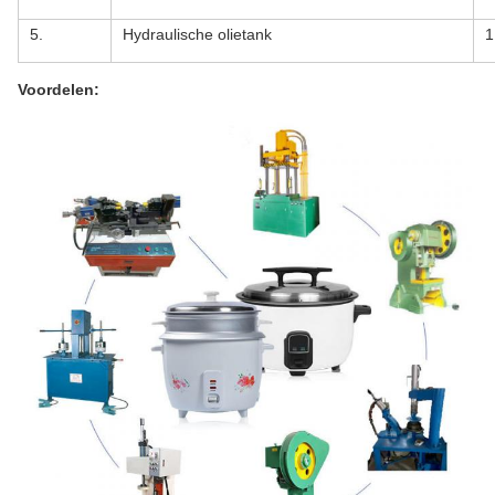
5.
Hydraulische olietank
1
Voordelen: