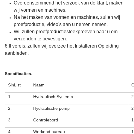
Overeenstemmend het verzoek van de klant, maken
wij vormen en machines.
Na het maken van vormen en machines, zullen wij
proefproductie, video's aan u nemen nemen.
Wij zullen proef
productie
steekproeven naar u om
verzenden te bevestigen.
6.If vereis, zullen wij overzee het Installeren Opleiding
aanbieden.
Specificaties:
SinList
Naam
Q
1.
Hydraulisch Systeem
2
2.
Hydraulische pomp
2
3.
Controlebord
1
4.
Werkend bureau
1