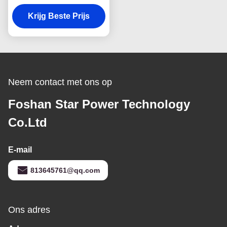
Staalpot die Machine
voor Hogedrukpan
Krijg Beste Prijs
maken
Neem contact met ons op
Foshan Star Power Technology
Co.Ltd
E-mail
813645761@qq.com
Ons adres