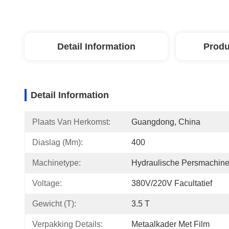
Detail Information
Produ
Detail Information
Plaats Van Herkomst:
Guangdong, China
Diaslag (mm):
400
Machinetype:
Hydraulische Persmachin
Voltage:
380V/220V Facultatief
Gewicht (t):
3.5 T
Verpakking Details:
Metaalkader Met Film