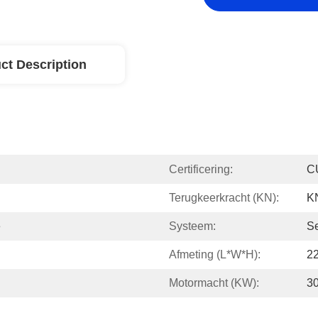
ct Description
Certificering:
C
Terugkeerkracht (kN):
K
e
Systeem:
S
Afmeting (l*w*h):
2
Motormacht (kW):
3