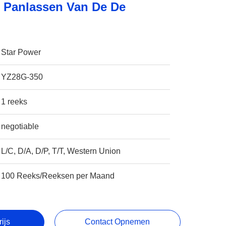
t Panlassen Van De De
Star Power
YZ28G-350
1 reeks
negotiable
L/C, D/A, D/P, T/T, Western Union
100 Reeks/Reeksen per Maand
rijs
Contact Opnemen