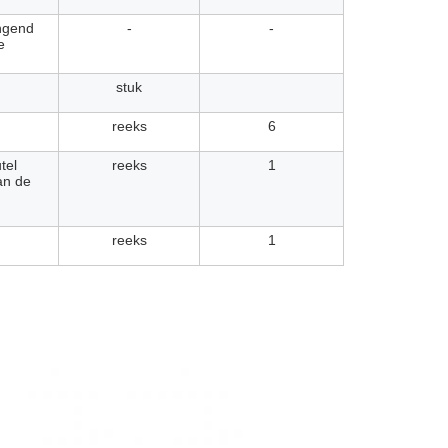
ngend
-
-
e
stuk
reeks
6
tel
reeks
1
an de
reeks
1