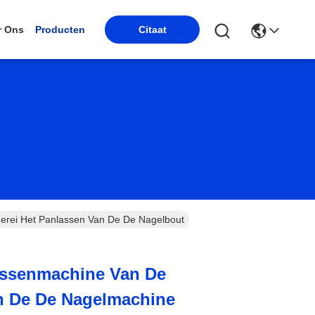
r Ons
Producten
Citaat
rei Het Panlassen Van De De Nagelbout
assenmachine Van De
n De De Nagelmachine