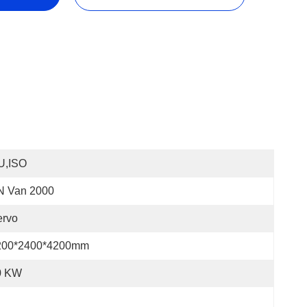
U,ISO
N Van 2000
ervo
200*2400*4200mm
0 KW