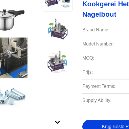
Kookgerei He
Nagelbout
Brand Name:
Model Number:
MOQ:
Prijs:
Payment Terms:
Supply Ability:
Krijg Beste P