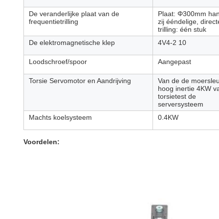
De veranderlijke plaat van de
Plaat: Φ300mm ha
frequentietrilling
zij ééndelige, direct
trilling: één stuk
De elektromagnetische klep
4V4-2 10
Loodschroef/spoor
Aangepast
Torsie Servomotor en Aandrijving
Van de de moersleu
hoog inertie 4KW v
torsietest de
serversysteem
Machts koelsysteem
0.4KW
Voordelen: