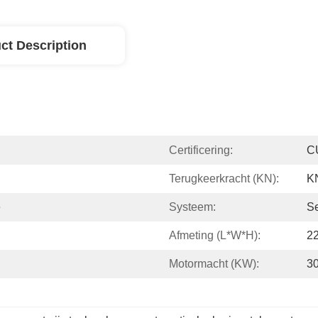
ct Description
Certificering:
C
Terugkeerkracht (kN):
K
e
Systeem:
S
Afmeting (l*w*h):
2
Motormacht (kW):
3