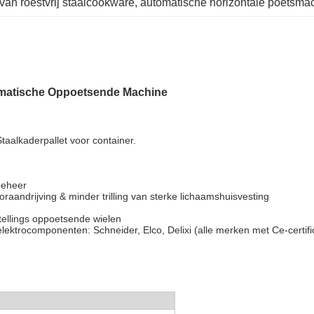
an roestvrij staalcookware
, 
automatische horizontale poetsma
tomatische Oppoetsende Machine
taalkaderpallet voor container.
beheer
raandrijving & minder trilling van sterke lichaamshuisvesting
ellings oppoetsende wielen
elektrocomponenten: Schneider, Elco, Delixi (alle merken met Ce-certifi