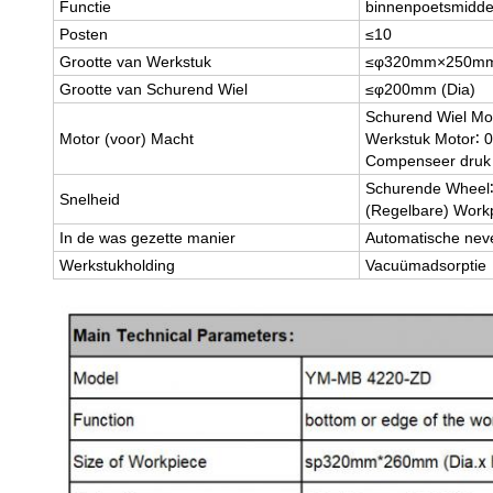
Functie
binnenpoetsmidde
Posten
≤10
Grootte van Werkstuk
≤φ320mm×250mm 
Grootte van Schurend Wiel
≤φ200mm (Dia)
Schurend Wiel Mo
Motor (voor) Macht
Werkstuk Motor∶ 
Compenseer druk
Schurende Wheel∶
Snelheid
(Regelbare)
Workp
In de was gezette manier
Automatische nev
Werkstukholding
Vacuümadsorptie