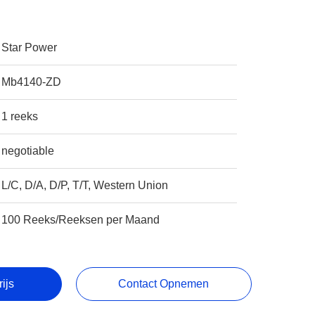
Star Power
Mb4140-ZD
1 reeks
negotiable
L/C, D/A, D/P, T/T, Western Union
100 Reeks/Reeksen per Maand
rijs
Contact Opnemen