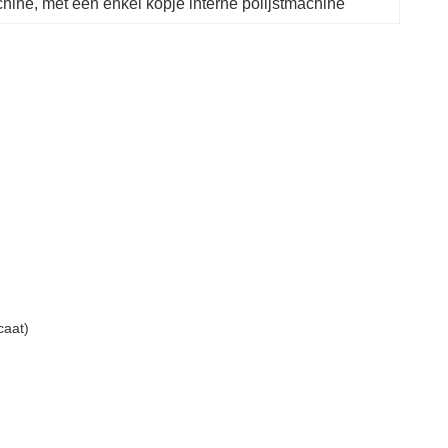
chine
, 
met een enkel kopje interne polijstmachine
caat)