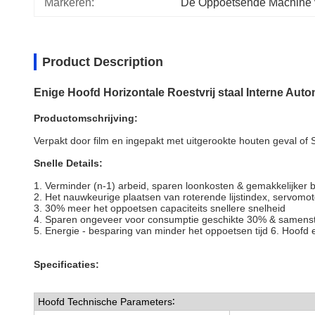
Markeren:
De Oppoetsende Machine v
Product Description
Enige Hoofd Horizontale Roestvrij staal Interne Au
Productomschrijving:
Verpakt door film en ingepakt met uitgerookte houten geval of S
Snelle Details:
1. Verminder (n-1) arbeid, sparen loonkosten & gemakkelijker 
2. Het nauwkeurige plaatsen van roterende lijstindex, servomoto
3. 30% meer het oppoetsen capaciteits snellere snelheid
4. Sparen ongeveer voor consumptie geschikte 30% & samenst
5. Energie - besparing van minder het oppoetsen tijd 6. Hoofd 
Specificaties:
Hoofd Technische Parameters∶