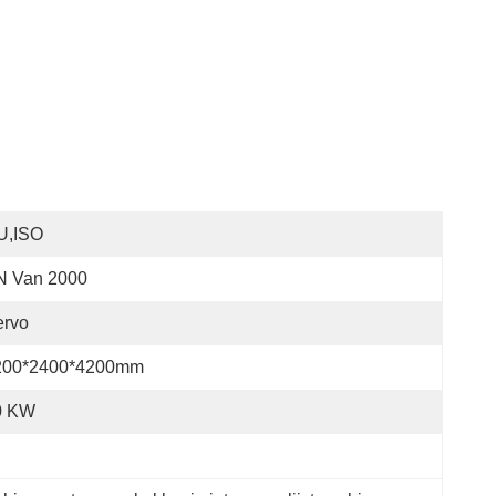
U,ISO
N Van 2000
ervo
200*2400*4200mm
0 KW