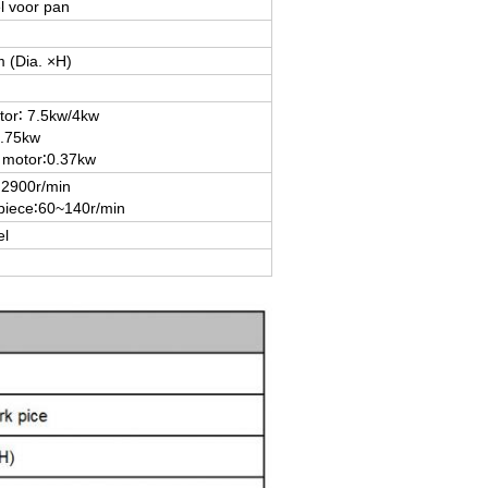
l voor pan
(Dia. ×H)
tor∶ 7.5kw/4kw
0.75kw
 motor∶0.37kw
2900r/min
iece∶60~140r/min
el