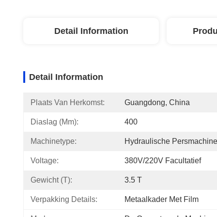
Detail Information
Produ
Detail Information
Plaats Van Herkomst:
Guangdong, China
Diaslag (mm):
400
Machinetype:
Hydraulische Persmachin
Voltage:
380V/220V Facultatief
Gewicht (t):
3.5 T
Verpakking Details:
Metaalkader Met Film