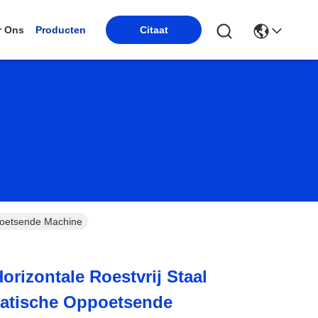
r Ons
Producten
Citaat
ppoetsende Machine
orizontale Roestvrij Staal
matische Oppoetsende