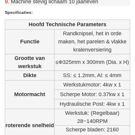
9.
Machine stevig lichaam 10 jaarleven
Specificaties:
Hoofd Technische Parameters
Randknipsel, het in orde
Functie
maken, het parelen & vlakke
kralenversiering
Grootte van
≤Φ325mm x 300mm (Dia. x H)
werkstuk
Dikte
SS: ≤ 1.2mm, Al: ≤ 4mm
Werkstukmotor: 4kw x 1
Motormacht
Scherpe Motor: 0.37kw x 1
Hydraulische Post: 4kw x 1
Werkstuk: (Regelbaar)
28~140RPM
roterende snelheid
Scherpe bladen: 2160