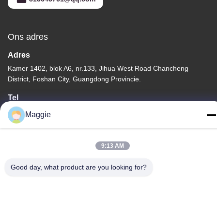
Ons adres
Adres
Kamer 1402, blok A6, nr.133, Jihua West Road Chancheng
District, Foshan City, Guangdong Provincie.
Tel
86-13342999029
Maggie
9:13 AM
Good day, what product are you looking for?
Privacybeleid
|
Sitemap
China Goede kwaliteit Kookgereiproductielijn Leverancier.
Copyright © -2026 Foshan Star Power Technology Co.Ltd . Alle
rechten voorbehouden.