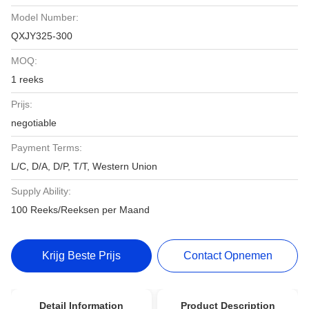
Model Number:
QXJY325-300
MOQ:
1 reeks
Prijs:
negotiable
Payment Terms:
L/C, D/A, D/P, T/T, Western Union
Supply Ability:
100 Reeks/Reeksen per Maand
Krijg Beste Prijs
Contact Opnemen
Detail Information
Product Description