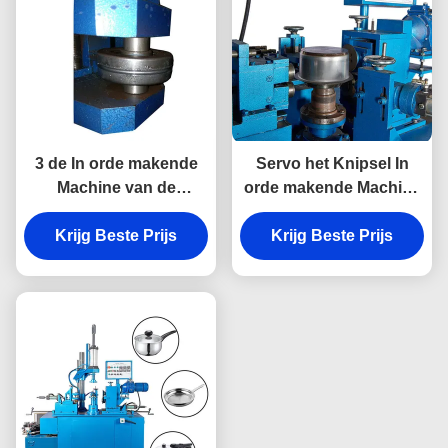
3 de In orde makende
Servo het Knipsel In
Machine van de
orde makende Machine
postrand voor Rand het
van de Systeemrand
Snijden Multifunctionele
Krijg Beste Prijs
voor Roestvrij staalpot
Krijg Beste Prijs
Kralenversiering