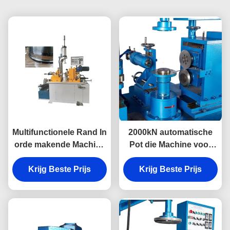
Multifunctionele Rand In
2000kN automatische
orde makende Machine
Pot die Machine voor
voor Kookgerei-de Wok
Kookgerei-Rand
van Pottenpannen
Krijg Beste Prijs
Krijg Beste Prijs
Scherpe
Kralenversiering maken