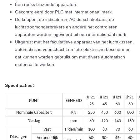
Één reeks blazende apparaten.
Gecontroleerd door PLC met internationaal merk.
De knopen, de indicatoren, AC de schakelaars, de
luchtstroomonderbrekers en andere het controleren
apparaten worden ingevoerd uit een internationaal merk.
Uitgerust met het facultatieve apparaat van het luchtkussen,
automatische voerschacht en foto-elektrische beschermer,
dat kunnen worden gebruikt om met divers automatisch
materiaal te werken.
Specificaties:
JH21-
JH21-
JH21-
Jh21-
PUNT
EENHEID
25
45
60
80
Nominale Capaciteit
KN
250
450
600
800
Diaslag
mm
80
120
140
160
Vast
Tijden/min
100
80
70
60
Diaslagen
Veranderlijk
60-
50-
45-
40-