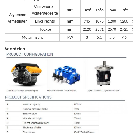
Voorwaarts -
mm
1496
1585
1540
1765
Achtergedeelte
Algemene
Afmetingen
Links-rechts
mm
945
1075
1200
1200
Hoogte
mm
2120
2391
2570
2725
Motormacht
KW
3
5.5
5.5
7.5
Voordelen: