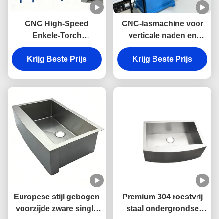
CNC High-Speed
CNC-lasmachine voor
Enkele-Torch
verticale naden en
Automatische Basin
onderhoeken - Speciale
Laser Lasser voor
Krijg Beste Prijs
Krijg Beste Prijs
lasmachine
Roestvrijstalen
Spoelbakken
Europese stijl gebogen
Premium 304 roestvrij
voorzijde zware single
staal ondergrondse