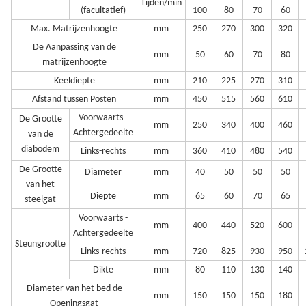
Tijden/min
(facultatief)
100
80
70
60
Max. Matrijzenhoogte
mm
250
270
300
320
De Aanpassing van de
mm
50
60
70
80
matrijzenhoogte
Keeldiepte
mm
210
225
270
310
Afstand tussen Posten
mm
450
515
560
610
Voorwaarts -
De Grootte
mm
250
340
400
460
Achtergedeelte
van de
diabodem
Links-rechts
mm
360
410
480
540
De Grootte
Diameter
mm
40
50
50
50
van het
Diepte
mm
65
60
70
65
steelgat
Voorwaarts -
mm
400
440
520
600
Achtergedeelte
Steungrootte
Links-rechts
mm
720
825
930
950
Dikte
mm
80
110
130
140
Diameter van het bed de
mm
150
150
150
180
Openingsgat