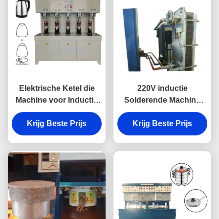
Elektrische Ketel die
220V inductie
Machine voor Inductie
Solderende Machine
het Verwarmen
voor Kookgerei-
Solderend Lassen
Krijg Beste Prijs
Verklaard Lassen ISO
Krijg Beste Prijs
maken