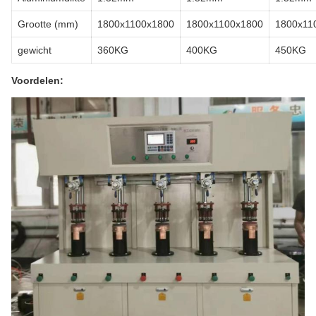
Grootte (mm)
1800x1100x1800
1800x1100x1800
1800x11
gewicht
360KG
400KG
450KG
Voordelen: