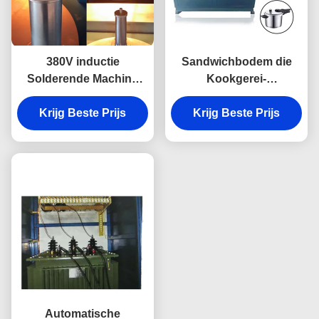
380V inductie
Sandwichbodem die
Solderende Machine
Kookgerei-
voor de Pot Pan Bottom
Productiemachine voor
van het Roestvrij
Krijg Beste Prijs
Roestvrij staal Kokende
Krijg Beste Prijs
staalkeukengerei
Pot solderen
Automatische