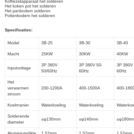
Koffiezetapparaat het solderen
Het koken pot het solderen
Het panbodem solderen
Pottenbodem het solderen
Specificaties:
Model
3B-25
3B-30
3B-40
Macht
25KW
30KW
40KW
3P 380V
3P 380V 50-
3P 380V 
Inputvoltage
50/60Hz
60Hz
60Hz
Het
verwarmen
200-1200A
400-1500A
400-180
stroom
Koelmanier
Waterkoeling
Waterkoeling
Waterkoe
Solderende
≤φ130mm
≤φ140mm
≤φ180m
diameter
Aluminiumdikte
1.52mm
1.52mm
1.52mm