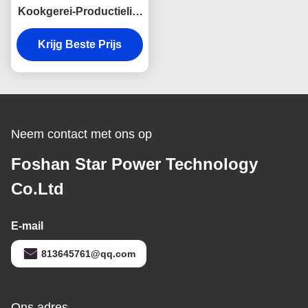
Kookgerei-Productielijn
voor de Inductie
Solderend Lassen van
Krijg Beste Prijs
de
Samenstellingsbodem
Neem contact met ons op
Foshan Star Power Technology
Co.Ltd
E-mail
813645761@qq.com
Ons adres