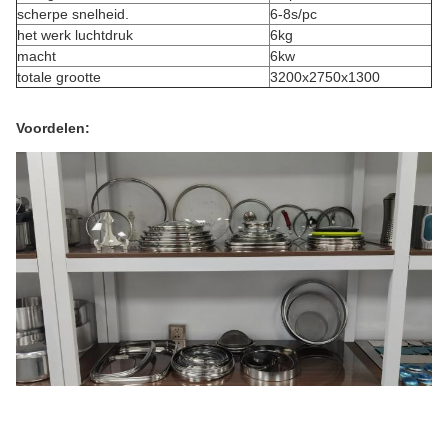
scherpe snelheid.
6-8s/pc
het werk luchtdruk
6kg
macht
6kw
totale grootte
3200x2750x1300
Voordelen: