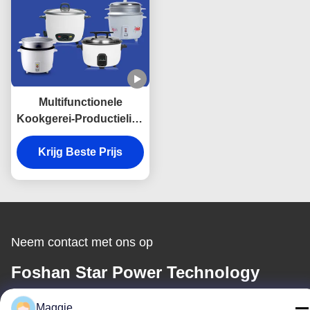
Multifunctionele
Kookgerei-Productielijn,
Staalpot die Machine
voor Hogedrukpan
Krijg Beste Prijs
maken
Neem contact met ons op
Foshan Star Power Technology
Co.Ltd
Maggie