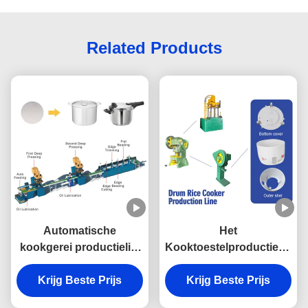
Related Products
Automatische
Het
kookgerei productielijn
Kooktoestelproductielijn
servomotor roestvrij
van de trommelrijst
Krijg Beste Prijs
staal pot maken
Hydraulisch met Servo
Krijg Beste Prijs
machine drukkoker
Multifunctionele Motor