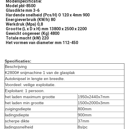
Modelspecificatie:
Model pbl-8500
Glasdikte mm 3-6
Hardende snelheid (Pcs/H) O 120 x 4mm 900
Energieverbruik (KW/h) 80
Werkdruk (Mpa) 0,8
Grootte (L x D x H) mm 13800 x 2500 x 2200
Gewicht ongeveer (Kg) 4800
Totale macht (kW) 220
Het vormen van diameter mm 112-450
Specificaties:
Beschrijving
K2800# snijmachine 1 van de glasplak
Autoknipsel in lengte en breedte.
Voordeel: veilige exploitatie.
Exploitant: 1 persoon.
het laden maximum grootte
1950x2440x7mm
het laden min grootte
1500x2000x3mm
zuigingsdiepte
800mm
ladingsdiepte
900mm
scherpe dikte
37mm
ladingssnelheid
8s/pc