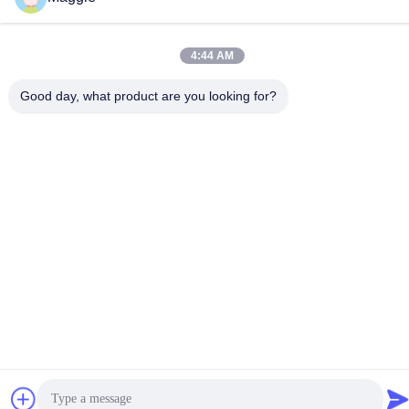
E-mail
4:44 AM
813645761@qq.com
Good day, what product are you looking for?
Ons adres
Adres
Kamer 1402, blok A6, nr.133, Jihua West Road Chancheng
District, Foshan City, Guangdong Provincie.
Tel
86-13342999029
Privacybeleid
|
Sitemap