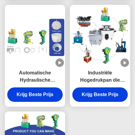
productielijn
Automatische
Industriële
Hydraulische
Hogedrukpan die
Kookgerei-
Machine maken
Productielijnmachine
Krijg Beste Prijs
Hydraulisch voor het
Krijg Beste Prijs
voor Rijstkooktoestel
Plastic het Kooktoestel
het Maken
van de Trommelrijst
Maken