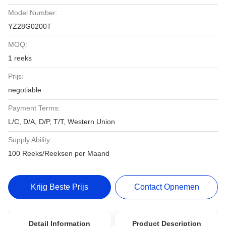
Model Number:
YZ28G0200T
MOQ:
1 reeks
Prijs:
negotiable
Payment Terms:
L/C, D/A, D/P, T/T, Western Union
Supply Ability:
100 Reeks/Reeksen per Maand
Krijg Beste Prijs
Contact Opnemen
Detail Information
Product Description