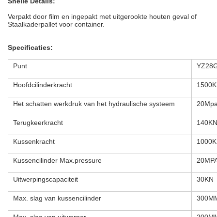
Snelle Details:
Verpakt door film en ingepakt met uitgerookte houten geval of
Staalkaderpallet voor container.
Specificaties:
Punt
YZ28G
Hoofdcilinderkracht
1500
Het schatten werkdruk van het hydraulische systeem
20Mp
Terugkeerkracht
140K
Kussenkracht
1000
Kussencilinder Max.pressure
20MP
Uitwerpingscapaciteit
30KN
Max. slag van kussencilinder
300M