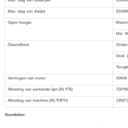
Max. slag van uitwerper
200M
Max. slag van dialijst
550M
Open hoogte
Maxi
Min: 
Diasnelheid
Onder
Druk:
Terug
Vermogen van motor
30KW
Afmeting van werkende lijst (RL*FB)
700*8
Afmeting van machine (RL*FB*H)
1950*
Voordelen: