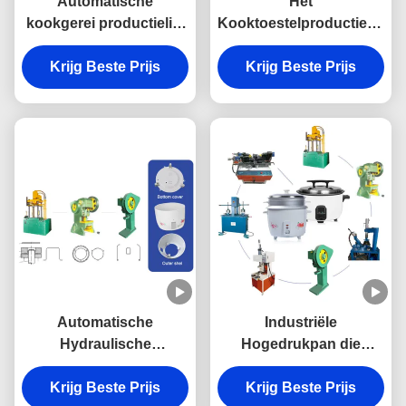
Automatische
Het
kookgerei productielijn
Kooktoestelproductielijn
servomotor roestvrij
van de trommelrijst
Krijg Beste Prijs
staal pot maken
Hydraulisch met Servo
Krijg Beste Prijs
machine drukkoker
Multifunctionele Motor
productielijn
Automatische
Industriële
Hydraulische
Hogedrukpan die
Kookgerei-
Machine maken
Productielijnmachine
Krijg Beste Prijs
Hydraulisch voor het
Krijg Beste Prijs