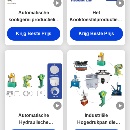
Automatische
Het
kookgerei productielijn
Kooktoestelproductielijn
servomotor roestvrij
van de trommelrijst
Krijg Beste Prijs
staal pot maken
Hydraulisch met Servo
Krijg Beste Prijs
machine drukkoker
Multifunctionele Motor
productielijn
Automatische
Industriële
Hydraulische
Hogedrukpan die
Kookgerei-
Machine maken