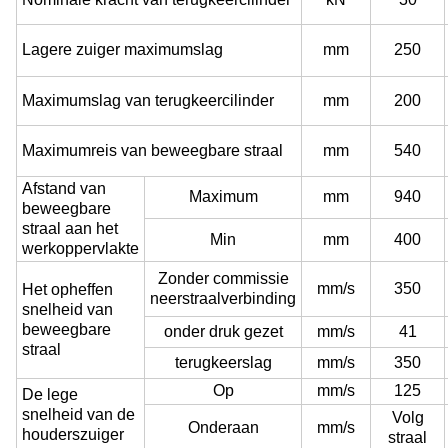
Lagere zuiger maximumslag
mm
250
Maximumslag van terugkeercilinder
mm
200
Maximumreis van beweegbare straal
mm
540
Afstand van
Maximum
mm
940
beweegbare
straal aan het
Min
mm
400
werkoppervlakte
Zonder commissie
mm/s
350
Het opheffen
neerstraalverbinding
snelheid van
beweegbare
onder druk gezet
mm/s
41
straal
terugkeerslag
mm/s
350
Op
mm/s
125
De lege
snelheid van de
Volg
Onderaan
mm/s
houderszuiger
straal