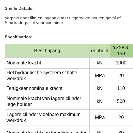
Snelle Details:
Verpakt door film en ingepakt met uitgerookte houten geval of
Staalkaderpallet voor container.
Specificaties:
YZ28G-
Beschrijving
eenheid
150
Nominale kracht
kN
1000
Het hydraulische systeem schatte
MPa
20
werkdruk
Terugkeer nominale kracht
kN
110
Nominale kracht van lagere cilinder
kN
500
lege houder
Lagere cilinder vloeibare maximum
MPa
20
werkdruk
Nominale kracht van terugkeercilinder
kN
30