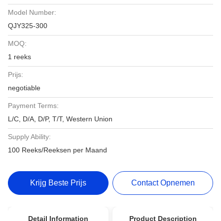
Model Number:
QJY325-300
MOQ:
1 reeks
Prijs:
negotiable
Payment Terms:
L/C, D/A, D/P, T/T, Western Union
Supply Ability:
100 Reeks/Reeksen per Maand
Krijg Beste Prijs
Contact Opnemen
Detail Information
Product Description