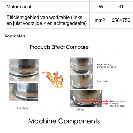
Motormacht
kW
31
Efficiënt gebied van worktable (links
mm
2
650×750
en juist voorzijde × en achtergedeelte)
Voordelen: