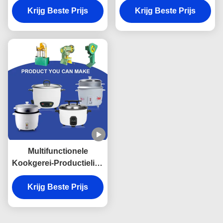
Productielijnmachine
Krijg Beste Prijs
Hydraulisch voor het
Krijg Beste Prijs
voor Rijstkooktoestel
Plastic het Kooktoestel
het Maken
van de Trommelrijst
Maken
Multifunctionele
Kookgerei-Productielijn,
Staalpot die Machine
voor Hogedrukpan
Krijg Beste Prijs
maken