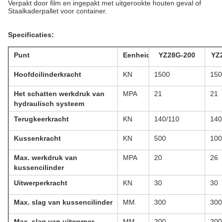
Verpakt door film en ingepakt met uitgerookte houten geval of
Staalkaderpallet voor container.
Specificaties:
Punt
Eenheid
YZ28G-200
YZ
Hoofdcilinderkracht
KN
1500
150
Het schatten werkdruk van
MPA
21
21
hydraulisch systeem
Terugkeerkracht
KN
140/110
140
Kussenkracht
KN
500
100
Max. werkdruk van
MPA
20
26
kussencilinder
Uitwerperkracht
KN
30
30
Max. slag van kussencilinder
MM.
300
300
Max. slag van uitwerper
MM.
200
200