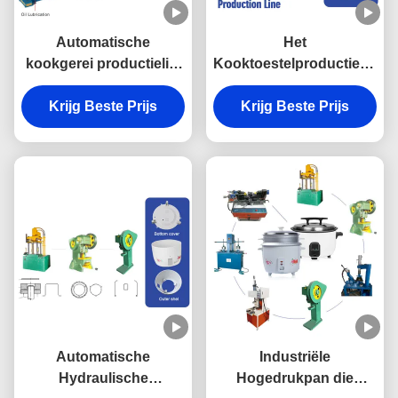
Automatische
Het
kookgerei productielijn
Kooktoestelproductielijn
servomotor roestvrij
van de trommelrijst
Krijg Beste Prijs
staal pot maken
Hydraulisch met Servo
Krijg Beste Prijs
machine drukkoker
Multifunctionele Motor
productielijn
Automatische
Industriële
Hydraulische
Hogedrukpan die