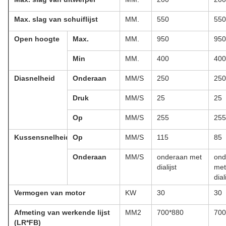
Max. slag van schuiflijst
MM.
550
550
Open hoogte
Max.
MM.
950
950
Min
MM.
400
400
Diasnelheid
Onderaan
MM/S
250
250
Druk
MM/S
25
25
Op
MM/S
255
255
Kussensnelheid
Op
MM/S
115
85
Onderaan
MM/S
onderaan met
ond
dialijst
met
dial
Vermogen van motor
KW
30
30
Afmeting van werkende lijst
MM2
700*880
700
(LR*FB)