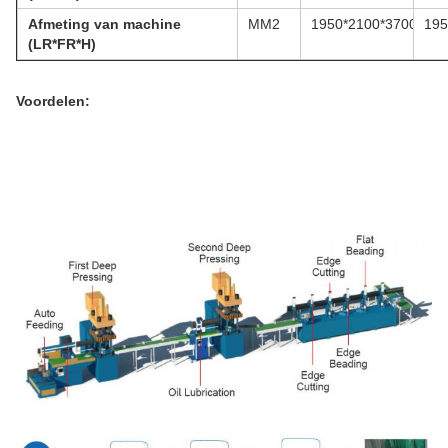
Afmeting van machine
MM2
1950*2100*3700
195
(LR*FR*H)
Voordelen: