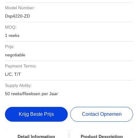
Model Number:
Dsp4220-ZD
MOQ:
1 reeks
Prijs:
negotiable
Payment Terms:
L/C, T/T
Supply Ability:
50 reeks/Reeksen per Jaar
Krijg Beste Prijs
Contact Opnemen
Detail Information
Product Description