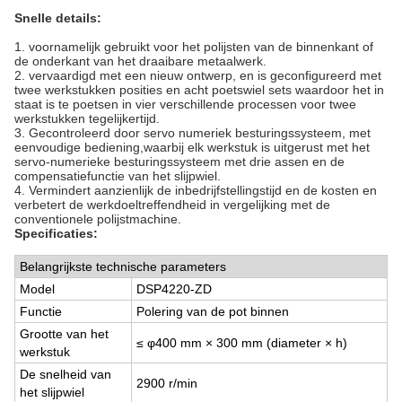
Snelle details:
1. voornamelijk gebruikt voor het polijsten van de binnenkant of
de onderkant van het draaibare metaalwerk.
2. vervaardigd met een nieuw ontwerp, en is geconfigureerd met
twee werkstukken posities en acht poetswiel sets waardoor het in
staat is te poetsen in vier verschillende processen voor twee
werkstukken tegelijkertijd.
3. Gecontroleerd door servo numeriek besturingssysteem, met
eenvoudige bediening,waarbij elk werkstuk is uitgerust met het
servo-numerieke besturingssysteem met drie assen en de
compensatiefunctie van het slijpwiel.
4. Vermindert aanzienlijk de inbedrijfstellingstijd en de kosten en
verbetert de werkdoeltreffendheid in vergelijking met de
conventionele polijstmachine.
Specificaties:
Belangrijkste technische parameters
Model
DSP4220-ZD
Functie
Polering van de pot binnen
Grootte van het
≤ φ400 mm × 300 mm (diameter × h)
werkstuk
De snelheid van
2900 r/min
het slijpwiel