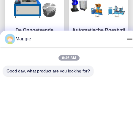
De Oppoetsende
Automatische Roestvrij
Machine van
staalwerktuigen die
Maggie
servomotorKookgerei
Machine voor
voor de Bodem van de
Krijg Beste Prijs
Kookgereis oppoetsen
Krijg Beste Prijs
8:46 AM
Aluminiumpot het
Schuren
Good day, what product are you looking for?