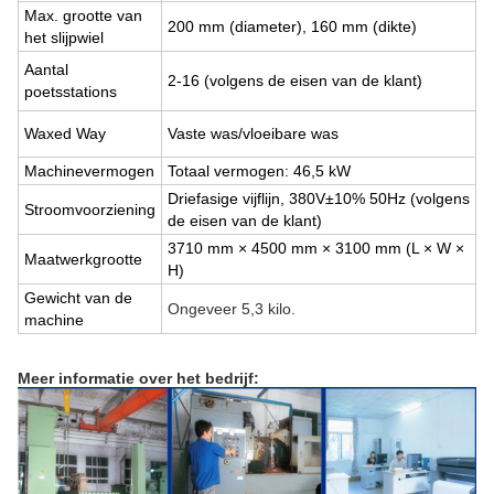
Max. grootte van
200 mm (diameter), 160 mm (dikte)
het slijpwiel
Aantal
2-16 (volgens de eisen van de klant)
poetsstations
Waxed Way
Vaste was/vloeibare was
Machinevermogen
Totaal vermogen: 46,5 kW
Driefasige vijflijn, 380V±10% 50Hz (volgens
Stroomvoorziening
de eisen van de klant)
3710 mm × 4500 mm × 3100 mm (L × W ×
Maatwerkgrootte
H)
Gewicht van de
Ongeveer 5,3 kilo.
machine
Meer informatie over het bedrijf: