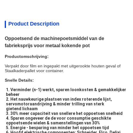
Product Description
Oppoetsend de machinepoetsmiddel van de
fabrieksprijs voor metaal kokende pot
Productomschrijving:
Verpakt door film en ingepakt met uitgerookte houten geval of
Staalkaderpallet voor container.
Snelle Details:
1. Verminder (n-1) werkt, sparen loonkosten & gemakkelijker 
beheer
2. Het nauwkeurige plaatsen van index roterende lijst, 
servomotoraandrijving & minder trilling van sterk
gietend lichaam
3. 30% meer capaciteit van snellere het oppoetsen snelheid
4. Sparen ongeveer de de voor consumptie geschikte 
oppoetsende wielen & samenstellingen van 30%
5. Energie - besparing van minder het oppoetsen tijd
6. Hoofd elektrische componenten: Schneider, Elco, Delixi 