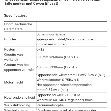
(alle merken met Ce-certificaat)
Specificaties:
Hoofd Technische
Parameters
Buitenmuur & lager
Functie
lippenpoetsmiddel,/buitenbodem die
oppoetsen schuren
Posten
6~12
Grootte van
320mm x260mm (Dia.x H)
werkstuk
Grootte van het
450mm x330mm (Dia.xH)
oppoetsen van wiel
Oppoetsende wielmotor: 11kw/7.5kw x (n-1)
Werkstukmotor: 0.75kw x N
Motormacht
Het oppoetsen wheelcompensation
motor0.37kw x (n-1)
Oppoetsend wiel: 2160RPM
Roterende snelheid
Werkstuk: 60-140 (Regelbaar) t/min
Werkstukholding
Vacuümadsorptie
Was het voeden
Vloeibare wasnevel of stevige was die