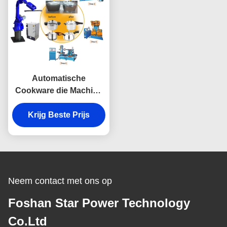
Automatische
Cookware die Machine
Multifunctioneel
oppoetsen Met twee
Krijg Beste Prijs
uiteinden
Neem contact met ons op
Foshan Star Power Technology
Co.Ltd