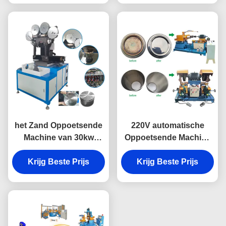
Schuren
het Zand Oppoetsende
220V automatische
Machine van 30kw
Oppoetsende Machine
Kookgerei voor
voor het Interne
Krijg Beste Prijs
Metaalpot het
Krijg Beste Prijs
Oppoetsen van
Oppoetsen
Kookgerei