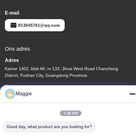
E-mail
813645761@qq.com
Ons adres
Adres
Kamer 1402, blok A6, nr.133, Jihua West Road Chancheng
District, Foshan City, Guangdong Provincie.
Tel
Maggie
86-13342999029
7:26 AM
Good day, what product are you looking for?
Privacybeleid
|
Sitemap