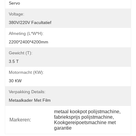
Servo
Voltage:
380V/220V Facultatief
Afmeting (l*w*h):
2200*2400*4200mm
Gewicht (t):
3.5 T
Motormacht (kW):
30 KW
Verpakking Details:
Metaalkader Met Film
metaal kookpot polijstmachine
, 
fabrieksprijs polijstmachine
, 
Markeren:
Kookgereipoetsmachine met 
garantie