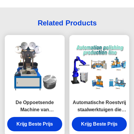
Related Products
De Oppoetsende
Automatische Roestvrij
Machine van
staalwerktuigen die
servomotorKookgerei
Machine voor
voor de Bodem van de
Krijg Beste Prijs
Kookgereis oppoetsen
Krijg Beste Prijs
Aluminiumpot het